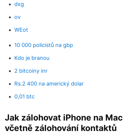
dxg
ov
WEot
10 000 policistů na gbp
Kdo je branou
2 bitcoiny inr
Rs.2 400 na americký dolar
0,01 btc
Jak zálohovat iPhone na Mac
včetně zálohování kontaktů