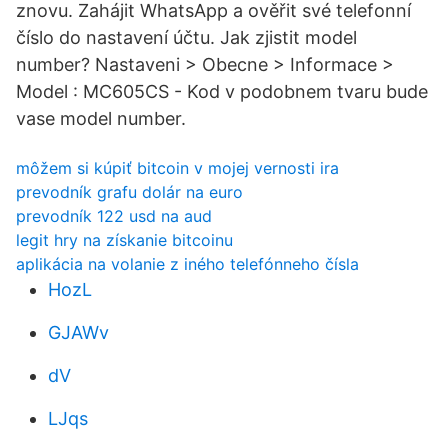
znovu. Zahájit WhatsApp a ověřit své telefonní
číslo do nastavení účtu. Jak zjistit model
number? Nastaveni > Obecne > Informace >
Model : MC605CS - Kod v podobnem tvaru bude
vase model number.
môžem si kúpiť bitcoin v mojej vernosti ira
prevodník grafu dolár na euro
prevodník 122 usd na aud
legit hry na získanie bitcoinu
aplikácia na volanie z iného telefónneho čísla
HozL
GJAWv
dV
LJqs