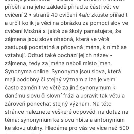
příběh a na jeho základě přiřaďte části vět ve
cvičení 2 • straně 49 cvičení 4a/c zkuste přiřadit
a určit kolik je věcí na obrázku za pomocí slov ve
cvičení Možná si ještě ze školy pamatujete, že
zájmena jsou slova ohebná, která ve větě
zastupují podstatná a přídavná jména, k nimž se
vztahují. Odtud také pochází jejich název -
zájmena, tedy za jména neboli místo jmen.
Synonyma online. Synonyma jsou slova, která
mají podobný či stejný význam a lze je velmi
často zaměnit ve větě za jiné synonymum k
danému slovu či slovní frázi a upravit tak větu a
zároveň ponechat stejný význam. Na této
stránce naleznete veškeré odpovědi na dotaz na
téma: synonymum ke slovu hbita a antonymum
ke slovu utulny. Hledáme pro vás ve více než 500