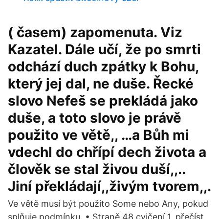
( časem) zapomenuta. Viz
Kazatel. Dále učí, že po smrti
odchází duch zpátky k Bohu,
který jej dal, ne duše. Řecké
slovo Nefeš se prekládá jako
duše, a toto slovo je právě
použito ve větě,, …a Bůh mi
vdechl do chřípí dech života a
člověk se stal živou duší,,..
Jiní překládají,,živým tvorem,,.
Ve větě musí být použito Some nebo Any, pokud
splňuje podmínku. • Straně 48 cvičení 1, přečíst