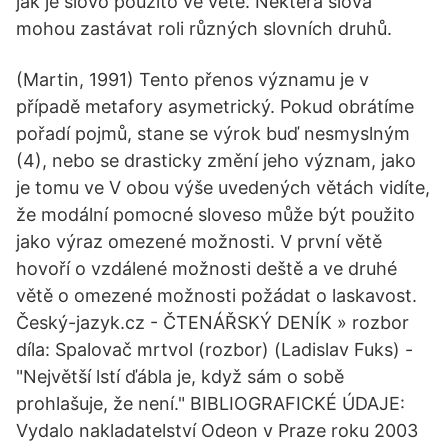
jak je slovo použito ve větě. Některá slova
mohou zastávat roli různých slovních druhů.
(Martin, 1991) Tento přenos významu je v
případě metafory asymetrický. Pokud obrátíme
pořadí pojmů, stane se výrok buď nesmyslným
(4), nebo se drasticky změní jeho význam, jako
je tomu ve V obou výše uvedených větách vidíte,
že modální pomocné sloveso může být použito
jako výraz omezené možnosti. V první větě
hovoří o vzdálené možnosti deště a ve druhé
větě o omezené možnosti požádat o laskavost.
Český-jazyk.cz - ČTENÁŘSKÝ DENÍK » rozbor
díla: Spalovač mrtvol (rozbor) (Ladislav Fuks) -
"Největší lstí ďábla je, když sám o sobě
prohlašuje, že není." BIBLIOGRAFICKÉ ÚDAJE:
Vydalo nakladatelství Odeon v Praze roku 2003