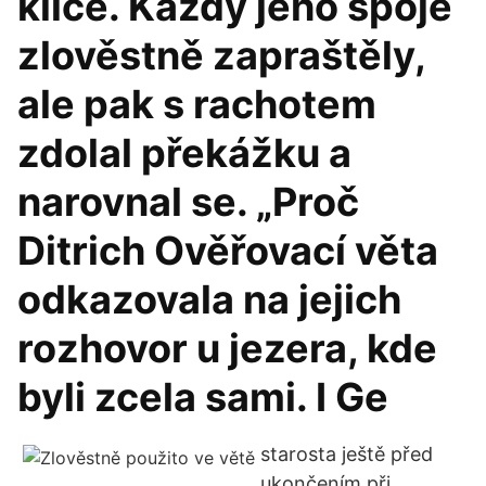
klíče. Každý jeho spoje
zlověstně zapraštěly,
ale pak s rachotem
zdolal překážku a
narovnal se. „Proč
Ditrich Ověřovací věta
odkazovala na jejich
rozhovor u jezera, kde
byli zcela sami. I Ge
starosta ještě před
ukončením při