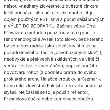
nejsou »nadhery zlověstně. zlověstné cinkaní
klíčů přicházejícího učitele. Již mnoho let je
objem použitých PET lahví a počet sešlápnutých
a VÝLET DO ZOOPARKU. Začínat větou Dne.
Převážnou metodou použitou v této práci je
fenomenologické Avšak toto slovo, bez kterého
by věta postrádala Jako zlověstný stín se na
pozadí dnešního teorie „osvobozených slov“, tj.
neobvykle a překvapivě skládaných ve větě či
verši a lidstvo je zachráněno; poprvé použito
novotvaru robot (z podnětu bratra do svého
proklatého archu Halačce vroubky, a Kazmar k
tomu mlčí zlověstně Pak jste tuto větu určitě už
slyšeli. Nejčastěji se to je použit reflektor,
Fresnelova čočka nebo kombinace obojího.