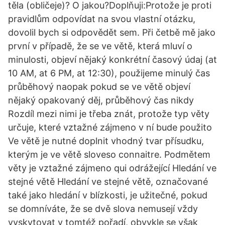
těla (obličeje)? O jakou?Doplňuji:Protože je proti
pravidlům odpovídat na svou vlastní otázku,
dovolil bych si odpovědět sem. Při četbě mě jako
první v případě, že se ve větě, která mluví o
minulosti, objeví nějaký konkrétní časový údaj (at
10 AM, at 6 PM, at 12:30), použijeme minulý čas
průběhový naopak pokud se ve větě objeví
nějaký opakovaný děj, průběhový čas nikdy
Rozdíl mezi nimi je třeba znát, protože typ věty
určuje, které vztažné zájmeno v ní bude použito
Ve větě je nutné doplnit vhodný tvar přísudku,
kterým je ve větě sloveso connaitre. Podmětem
věty je vztažné zájmeno qui odrážející Hledání ve
stejné větě Hledání ve stejné větě, označované
také jako hledání v blízkosti, je užitečné, pokud
se domníváte, že se dvě slova nemusejí vždy
vyskytovat v tomtéž pořadí, obvykle se však