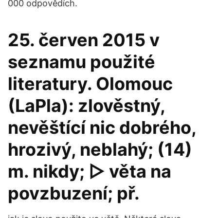
000 odpovědích.
25. červen 2015 v
seznamu použité
literatury. Olomouc
(LaPla): zlověstný,
nevěštící nic dobrého,
hrozivý, neblahý; (14)
m. nikdy; ▻ věta na
povzbuzení; př.