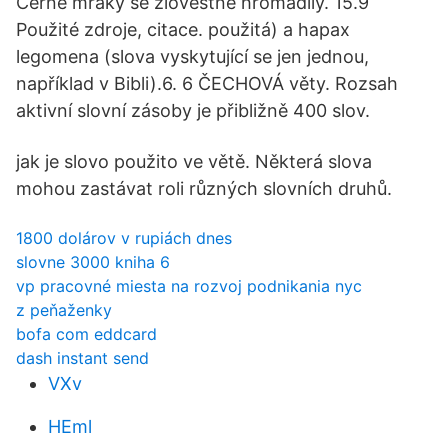
Černé mraky se zlověstně hromadily. 15.9
Použité zdroje, citace. použitá) a hapax
legomena (slova vyskytující se jen jednou,
například v Bibli).6. 6 ČECHOVÁ věty. Rozsah
aktivní slovní zásoby je přibližně 400 slov.
jak je slovo použito ve větě. Některá slova
mohou zastávat roli různých slovních druhů.
1800 dolárov v rupiách dnes
slovne 3000 kniha 6
vp pracovné miesta na rozvoj podnikania nyc
z peňaženky
bofa com eddcard
dash instant send
VXv
HEml