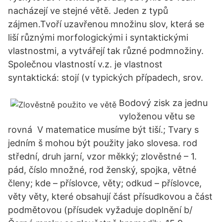
nacházejí ve stejné větě. Jeden z typů
zájmen.Tvoří uzavřenou množinu slov, která se
liší různými morfologickými i syntaktickými
vlastnostmi, a vytvářejí tak různé podmnožiny.
Společnou vlastností v.z. je vlastnost
syntaktická: stojí (v typických případech, srov.
Bodový zisk za jednu
vyloženou větu se
rovná V matematice musíme být tiší.; Tvary s
jedním š mohou být použity jako slovesa. rod
střední, druh jarní, vzor měkký; zlověstné – 1.
pád, číslo množné, rod ženský, spojka, větné
členy; kde – příslovce, věty; odkud – příslovce,
věty věty, které obsahují část přísudkovou a část
podmětovou (přísudek vyžaduje doplnění b/