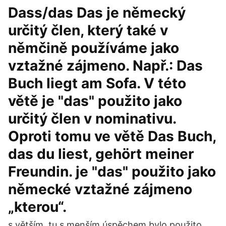
Dass/das Das je německý
určitý člen, který také v
němčině používáme jako
vztažné zájmeno. Např.: Das
Buch liegt am Sofa. V této
větě je "das" použito jako
určitý člen v nominativu.
Oproti tomu ve větě Das Buch,
das du liest, gehört meiner
Freundin. je "das" použito jako
německé vztažné zájmeno
„kterou“.
s větším, tu s menším úspěchem bylo použito.