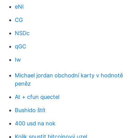
eNI
CG
NSDc
qGC
Iw
Michael jordan obchodní karty v hodnotě
peněz
At + cfun quectel
Bushido štít
400 usd na nok
Kolik spustit bitcoinový uzel