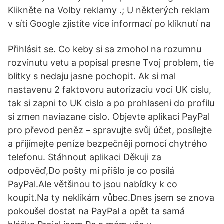
Klikněte na Volby reklamy .; U některých reklam
v síti Google zjistíte více informací po kliknutí na
Přihlásit se. Co keby si sa zmohol na rozumnu
rozvinutu vetu a popisal presne Tvoj problem, tie
blitky s nedaju jasne pochopit. Ak si mal
nastavenu 2 faktovoru autorizaciu voci UK cislu,
tak si zapni to UK cislo a po prohlaseni do profilu
si zmen naviazane cislo. Objevte aplikaci PayPal
pro převod peněz – spravujte svůj účet, posílejte
a přijímejte peníze bezpečněji pomocí chytrého
telefonu. Stáhnout aplikaci Děkuji za
odpověď,Do pošty mi přišlo je co posílá
PayPal.Ale většinou to jsou nabídky k co
koupit.Na ty neklikám vůbec.Dnes jsem se znova
pokoušel dostat na PayPal a opět ta samá