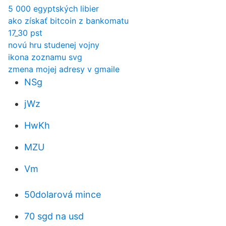
5 000 egyptských libier
ako získať bitcoin z bankomatu
17_30 pst
novú hru studenej vojny
ikona zoznamu svg
zmena mojej adresy v gmaile
NSg
jWz
HwKh
MZU
Vm
50dolarová mince
70 sgd na usd