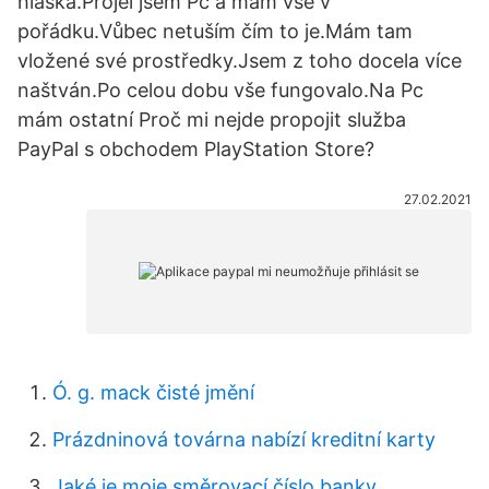
hláška.Projel jsem Pc a mám vše v
pořádku.Vůbec netuším čím to je.Mám tam
vložené své prostředky.Jsem z toho docela více
naštván.Po celou dobu vše fungovalo.Na Pc
mám ostatní Proč mi nejde propojit služba
PayPal s obchodem PlayStation Store?
27.02.2021
Ó. g. mack čisté jmění
Prázdninová továrna nabízí kreditní karty
Jaké je moje směrovací číslo banky