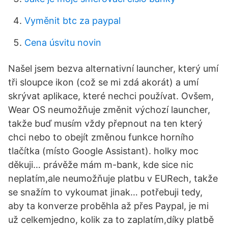
Vyměnit btc za paypal
Cena úsvitu novin
Našel jsem bezva alternativní launcher, který umí
tři sloupce ikon (což se mi zdá akorát) a umí
skrývat aplikace, které nechci používat. Ovšem,
Wear OS neumožňuje změnit výchozí launcher,
takže buď musím vždy přepnout na ten který
chci nebo to obejít změnou funkce horního
tlačítka (místo Google Assistant). holky moc
děkuji… právěže mám m-bank, kde sice nic
neplatím,ale neumožňuje platbu v EURech, takže
se snažím to vykoumat jinak… potřebuji tedy,
aby ta konverze proběhla až přes Paypal, je mi
už celkemjedno, kolik za to zaplatím,díky platbě