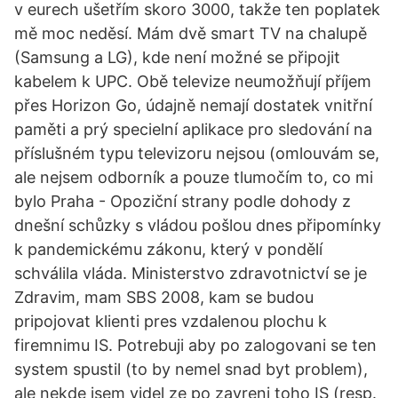
v eurech ušetřím skoro 3000, takže ten poplatek
mě moc neděsí. Mám dvě smart TV na chalupě
(Samsung a LG), kde není možné se připojit
kabelem k UPC. Obě televize neumožňují příjem
přes Horizon Go, údajně nemají dostatek vnitřní
paměti a prý specielní aplikace pro sledování na
příslušném typu televizoru nejsou (omlouvám se,
ale nejsem odborník a pouze tlumočím to, co mi
bylo Praha - Opoziční strany podle dohody z
dnešní schůzky s vládou pošlou dnes připomínky
k pandemickému zákonu, který v pondělí
schválila vláda. Ministerstvo zdravotnictví se je
Zdravim, mam SBS 2008, kam se budou
pripojovat klienti pres vzdalenou plochu k
firemnimu IS. Potrebuji aby po zalogovani se ten
system spustil (to by nemel snad byt problem),
ale nekde jsem videl ze po zavreni toho IS (resp.