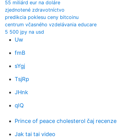
55 miliárd eur na doláre
zjednotené zdravotníctvo
predikcia poklesu ceny bitcoinu
centrum včasného vzdelávania educare
5 500 jpy na usd
Uw
fmB
sYgj
TsjRp
JHnk
qIQ
Prince of peace cholesterol čaj recenze
Jak tai tai video