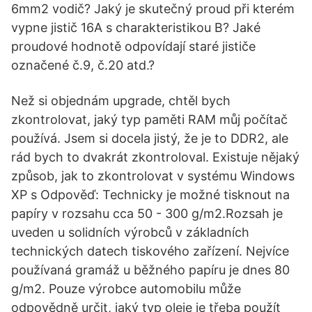
6mm2 vodič? Jaký je skutečný proud při kterém
vypne jistič 16A s charakteristikou B? Jaké
proudové hodnotě odpovídají staré jističe
označené č.9, č.20 atd.?
Než si objednám upgrade, chtěl bych
zkontrolovat, jaký typ paměti RAM můj počítač
používá. Jsem si docela jistý, že je to DDR2, ale
rád bych to dvakrát zkontroloval. Existuje nějaký
způsob, jak to zkontrolovat v systému Windows
XP s Odpověď: Technicky je možné tisknout na
papíry v rozsahu cca 50 - 300 g/m2.Rozsah je
uveden u solidních výrobců v základních
technických datech tiskového zařízení. Nejvíce
používaná gramáž u běžného papíru je dnes 80
g/m2. Pouze výrobce automobilu může
odpovědně určit, jaký typ oleje je třeba použít