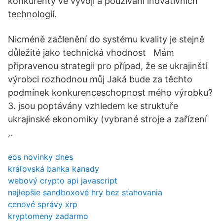
konkurenty ve vývoji a používání inovativních
technologií.
Nicméně začlenění do systému kvality je stejně
důležité jako technická vhodnost Mám
připravenou strategii pro případ, že se ukrajinští
výrobci rozhodnou můj Jaká bude za těchto
podmínek konkurenceschopnost mého výrobku?
3. jsou poptávány vzhledem ke struktuře
ukrajinské ekonomiky (vybrané stroje a zařízení
,.
eos novinky dnes
kráľovská banka kanady
webový crypto api javascript
najlepšie sandboxové hry bez sťahovania
cenové správy xrp
kryptomeny zadarmo