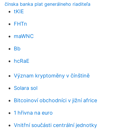
čínska banka plat generálneho riaditeľa
tKIE
FHTn
maWNC
Bb
hcRaE
Význam kryptoměny v čínštině
Solara sol
Bitcoinoví obchodníci v jižní africe
1 hřivna na euro
Vnitřní součásti centrální jednotky