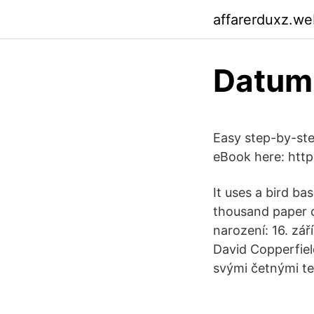
affarerduxz.we
Datum 
Easy step-by-ste
eBook here: http
It uses a bird ba
thousand paper c
narození: 16. zá
David Copperfield
svými četnými te