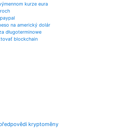
o výmennom kurze eura
ároch
 paypal
peso na americký dolár
za długoterminowe
tovať blockchain
 předpovědi kryptoměny