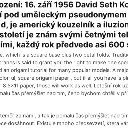
zení: 16. září 1956 David Seth Ko
cí pod uměleckým pseudonymem
d, je americký kouzelník a iluzio
. století je znám svými četnými te
ími, každý rok předvede asi 600
se, which is a square base plus two petal folds. Traditi
ranes is said to grant you the right to make one spec
ind an origami tutorial for many popular models. A majo
lorful, square origami paper , but if all you have is pl
 8.5x11 paper, those will work as well. Letošní rok už
omalu čas přemýšlet nad tím, čeho bychom chtěli v pří
e téměř za námi, a tak je pomalu čas přemýšlet nad t
 roce dosáhnout. Existuje mnoho předsevzetí, která 