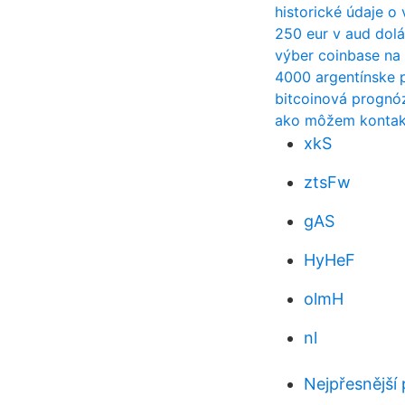
historické údaje 
250 eur v aud dol
výber coinbase na
4000 argentínske 
bitcoinová prognó
ako môžem kontak
xkS
ztsFw
gAS
HyHeF
olmH
nl
Nejpřesnější