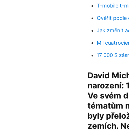
T-mobile t-m
Ověřit podle 
Jak změnit a
Mil cuatrocie
17 000 $ zás
David Mich
narození: 
Ve svém d
tématům m
byly přelo
zemích. Ne