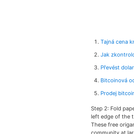
Tajná cena k
Jak zkontrol
Převést dolar
Bitcoinová o
Prodej bitcoi
Step 2: Fold pape
left edge of the 
These free origam
community at larg