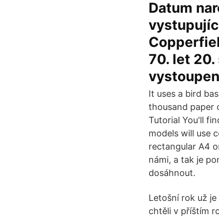
Datum naro
vystupují
Copperfiel
70. let 20
vystoupen
It uses a bird ba
thousand paper c
Tutorial You'll f
models will use co
rectangular A4 or
námi, a tak je p
dosáhnout.
Letošní rok už j
chtěli v příštím