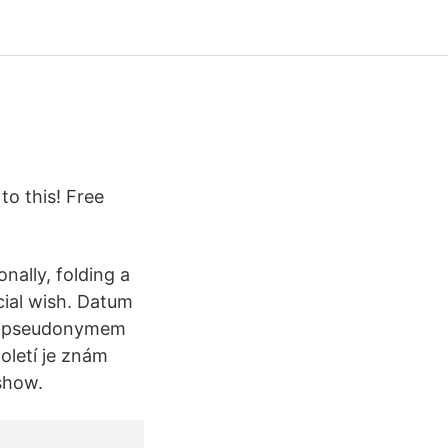
to this! Free
onally, folding a
cial wish. Datum
kým pseudonymem
toletí je znám
show.