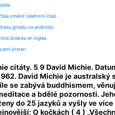
obile
čísla změnit telefonní číslo
dresu gmailu na androidu
ntos dolares en ingles
nubní prsten
ie citáty. 5 9 David Michie. Datu
1962. David Michie je australský 
íle se zabývá buddhismem, věnu
editace a bdělé pozornosti. Jeh
ženy do 25 jazyků a vyšly ve více
jnovější; O kočkách ( 4 ) „Všechn