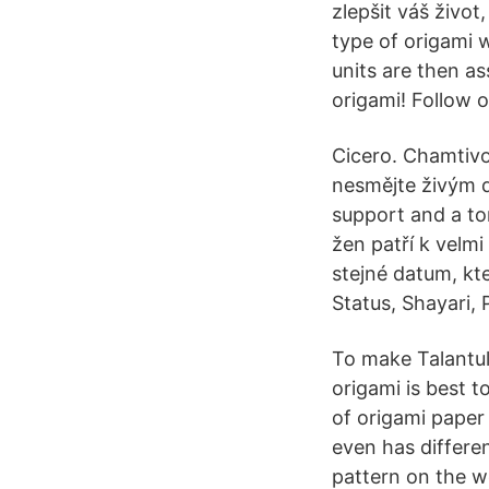
zlepšit váš život
type of origami 
units are then a
origami! Follow o
Cicero. Chamtivo
nesmějte živým d
support and a t
žen patří k velmi
stejné datum, kt
Status, Shayari,
To make Talantula
origami is best t
of origami paper
even has differe
pattern on the we