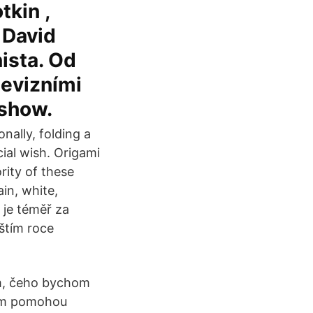
tkin ,
 David
nista. Od
levizními
 show.
onally, folding a
ial wish. Origami
rity of these
ain, white,
 je téměř za
štím roce
ím, čeho bychom
vám pomohou