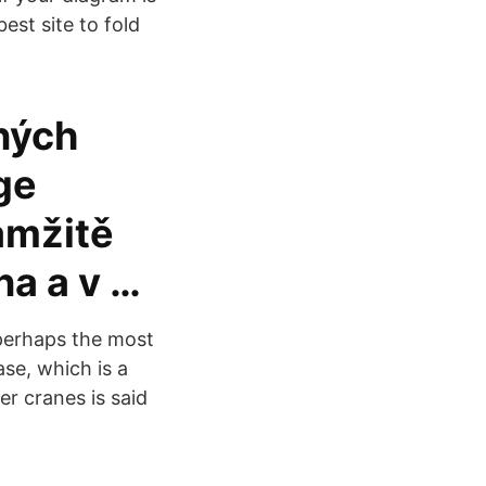
est site to fold
ných
ge
amžitě
na a v …
 perhaps the most
ase, which is a
er cranes is said