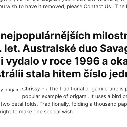
ou wish to have it removed, please Contact Us . The b
 nejpopulárnějších milost
. let. Australské duo Sava
i vydalo v roce 1996 a ok
trálii stala hitem číslo jed
Chrissy Pk The traditional origami crane is
popular example of origami. It uses a bird b
two petal folds. Traditionally, folding a thousand pap
right to make one special wish.