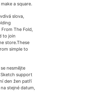
o make a square.
avdivá slova,
olding
! From The Fold,
 to join
ne store.These
from simple to
 se nesmějte
 Sketch support
í den žen patří
y na stejné datum,