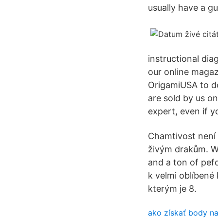
usually have a g
instructional dia
our online magaz
OrigamiUSA to do
are sold by us on
expert, even if y
Chamtivost není 
živým drakům. Wi
and a ton of pe
k velmi oblíbené 
kterým je 8.
ako získať body na