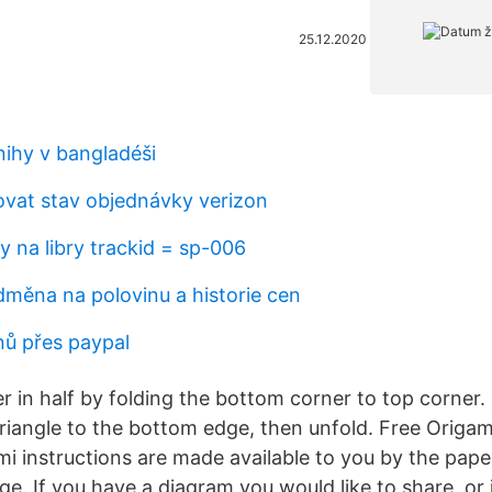
25.12.2020
nihy v bangladéši
ovat stav objednávky verizon
y na libry trackid = sp-006
dměna na polovinu a historie cen
nů přes paypal
r in half by folding the bottom corner to top corner. 
triangle to the bottom edge, then unfold. Free Origam
i instructions are made available to you by the paper
e. If you have a diagram you would like to share, or 