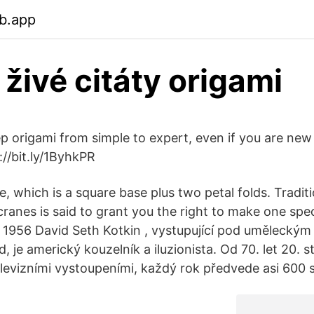
b.app
živé citáty origami
p origami from simple to expert, even if you are new 
://bit.ly/1ByhkPR
se, which is a square base plus two petal folds. Traditi
ranes is said to grant you the right to make one spe
ří 1956 David Seth Kotkin , vystupující pod umělec
, je americký kouzelník a iluzionista. Od 70. let 20. s
levizními vystoupeními, každý rok předvede asi 600 