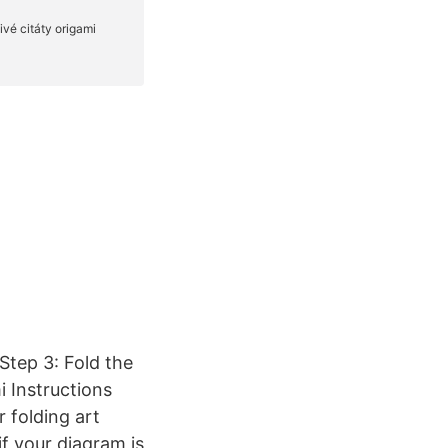
Step 3: Fold the
i Instructions
 folding art
if your diagram is