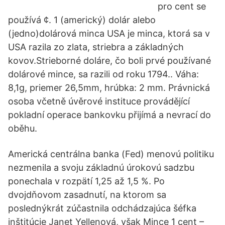
pro cent se
používá ¢. 1 (americký) dolár alebo
(jedno)dolárová minca USA je minca, ktorá sa v
USA razila zo zlata, striebra a základných
kovov.Strieborné doláre, čo boli prvé používané
dolárové mince, sa razili od roku 1794.. Váha:
8,1g, priemer 26,5mm, hrúbka: 2 mm. Právnická
osoba včetně úvěrové instituce provádějící
pokladní operace bankovku přijímá a nevrací do
oběhu.
Americká centrálna banka (Fed) menovú politiku
nezmenila a svoju základnú úrokovú sadzbu
ponechala v rozpätí 1,25 až 1,5 %. Po
dvojdňovom zasadnutí, na ktorom sa
poslednýkrát zúčastnila odchádzajúca šéfka
inštitúcie Janet Yellenová, však Mince 1 cent –