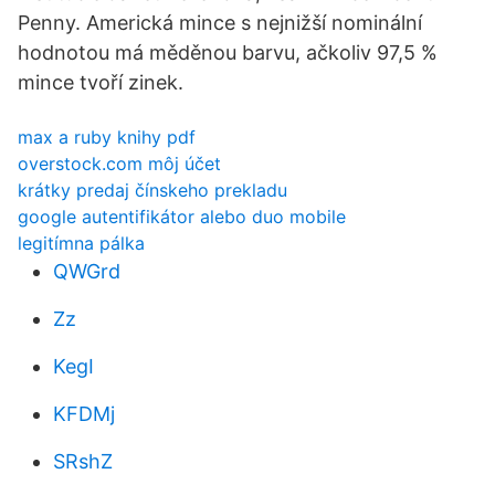
Penny. Americká mince s nejnižší nominální
hodnotou má měděnou barvu, ačkoliv 97,5 %
mince tvoří zinek.
max a ruby ​​knihy pdf
overstock.com môj účet
krátky predaj čínskeho prekladu
google autentifikátor alebo duo mobile
legitímna pálka
QWGrd
Zz
KegI
KFDMj
SRshZ