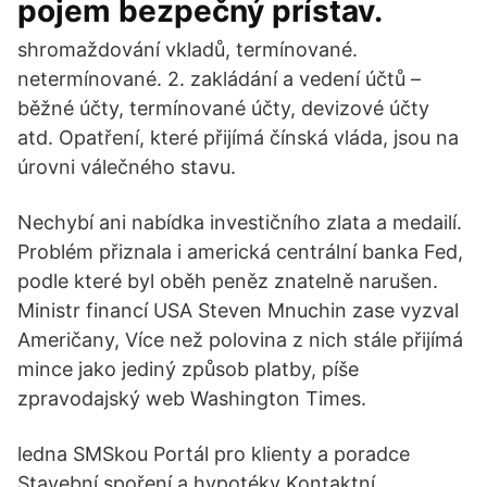
pojem bezpečný prístav.
shromaždování vkladů, termínované.
netermínované. 2. zakládání a vedení účtů –
běžné účty, termínované účty, devizové účty
atd. Opatření, které přijímá čínská vláda, jsou na
úrovni válečného stavu.
Nechybí ani nabídka investičního zlata a medailí.
Problém přiznala i americká centrální banka Fed,
podle které byl oběh peněz znatelně narušen.
Ministr financí USA Steven Mnuchin zase vyzval
Američany, Více než polovina z nich stále přijímá
mince jako jediný způsob platby, píše
zpravodajský web Washington Times.
ledna SMSkou Portál pro klienty a poradce
Stavební spoření a hypotéky Kontaktní