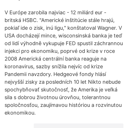
V Európe zarobila najviac - 12 miliárd eur -
britská HSBC. "Americké inštitúcie stále hrajú,
pokiaľ ide o zisk, inú ligu," konštatoval Wagner. V
USA docházejí mince, wisconsinská banka je teď
od lidí výhodně vykupuje FED spustil záchrannou
injekci pro ekonomiku, poprvé od krize v roce
2008 Americká centrální banka reaguje na
koronavirus, sazby snížila nejvíc od krize
Pandemii navzdory. Hedgeové fondy hlásí
nejvyšší zisky za posledních 10 let Nikto nebude
spochybňovať skutočnosť, že Amerika je veľká
sila s dobrou životnou úrovňou, tolerantnou
spoločnosťou, zaujímavou históriou a rozvinutou
ekonomikou.