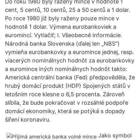
Do roku 1980 byly raženy mince v hodnotě 1
cent, 5 centů, 10 centů, 25 a 50 centů a 1 dolar.
Po roce 1980 již byly raženy pouze mince v
hodnotě 1 dolar. Výmena eurobankoviek a
euromincí. Vytlačiť; I. Všeobecné informácie.
Národná banka Slovenska (ďalej len „NBS")
vymieňa eurobankovky a euromince jednej, resp.
viacerých nominálnych hodnôt za eurobankovky
a euromince iných nominálnych hodnôt takto:
Americká centrální banka (Fed) předpověděla, že
hrubý domácí produkt (HDP) Spojených států v
letošním roce klesne o 6,5 procenta. Zároveň
slíbila, že bude pokračovat v rozsáhlé podpoře
domácí ekonomiky, která se potýká s dopady
šíření koronaviru.
Jako symbol