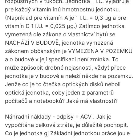
rozpustných v tukoch. Jednotka 1 I.U. vyjadruje
pre každý vitamín inú hmotnostnú jednotku.
(Napríklad pre vitamín A je 1 I.U. = 0,3 μg a pre
vitamín D 1 I.U. = 0,025 μg.) Zatímco jednotka
vymezená dle zákona o vlastnictví bytů se
NACHÁZÍ V BUDOVĚ, jednotka vymezená
zákonem občanským je VYMEZENA V POZEMKU
a o budově v její specifikaci není zmínka. To
může způsobit drobné nejasnosti, vždyť přece
jednotka je v budově a neleží někde na pozemku.
Jenže co je to čtečka optických disků neboli
optická jednotka, coby jeden z parametrů
počítačů a notebooků? Jaké má vlastnosti?
Náhradní náklady - odpisy = ACV . Jak je
vypočítána celková ztráta, je důležité pochopit.
Co je jednotka gj Základní jednotkou práce joule