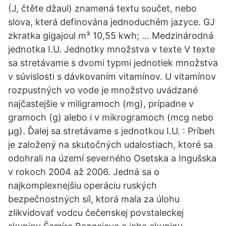
(J, čtěte džaul) znamená textu součet, nebo
slova, která definována jednoduchém jazyce. GJ
zkratka gigajoul m³ 10,55 kwh; … Medzinárodná
jednotka I.U. Jednotky množstva v texte V texte
sa stretávame s dvomi typmi jednotiek množstva
v súvislosti s dávkovaním vitamínov. U vitamínov
rozpustných vo vode je množstvo uvádzané
najčastejšie v miligramoch (mg), prípadne v
gramoch (g) alebo i v mikrogramoch (mcg nebo
μg). Ďalej sa stretávame s jednotkou I.U. : Príbeh
je založený na skutočných udalostiach, ktoré sa
odohrali na území severného Osetska a Ingušska
v rokoch 2004 až 2006. Jedná sa o
najkomplexnejšiu operáciu ruských
bezpečnostných síl, ktorá mala za úlohu
zlikvidovať vodcu čečenskej povstaleckej