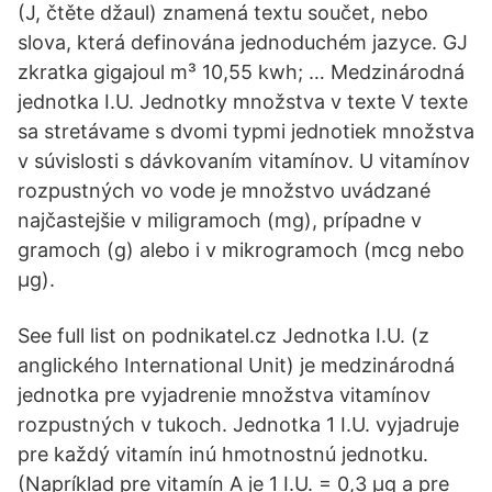
(J, čtěte džaul) znamená textu součet, nebo
slova, která definována jednoduchém jazyce. GJ
zkratka gigajoul m³ 10,55 kwh; … Medzinárodná
jednotka I.U. Jednotky množstva v texte V texte
sa stretávame s dvomi typmi jednotiek množstva
v súvislosti s dávkovaním vitamínov. U vitamínov
rozpustných vo vode je množstvo uvádzané
najčastejšie v miligramoch (mg), prípadne v
gramoch (g) alebo i v mikrogramoch (mcg nebo
μg).
See full list on podnikatel.cz Jednotka I.U. (z
anglického International Unit) je medzinárodná
jednotka pre vyjadrenie množstva vitamínov
rozpustných v tukoch. Jednotka 1 I.U. vyjadruje
pre každý vitamín inú hmotnostnú jednotku.
(Napríklad pre vitamín A je 1 I.U. = 0,3 μg a pre