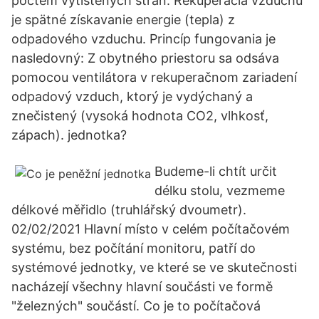
počtem vytištěných stran. Rekuperácia vzduchu
je spätné získavanie energie (tepla) z
odpadového vzduchu. Princíp fungovania je
nasledovný: Z obytného priestoru sa odsáva
pomocou ventilátora v rekuperačnom zariadení
odpadový vzduch, ktorý je vydýchaný a
znečistený (vysoká hodnota CO2, vlhkosť,
zápach). jednotka?
Budeme-li chtít určit
délku stolu, vezmeme
délkové měřidlo (truhlářský dvoumetr).
02/02/2021 Hlavní místo v celém počítačovém
systému, bez počítání monitoru, patří do
systémové jednotky, ve které se ve skutečnosti
nacházejí všechny hlavní součásti ve formě
"železných" součástí. Co je to počítačová