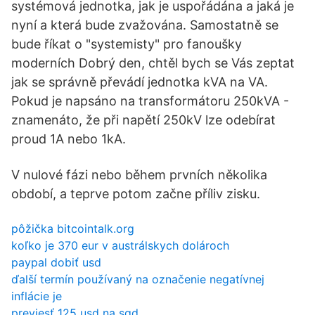
systémová jednotka, jak je uspořádána a jaká je
nyní a která bude zvažována. Samostatně se
bude říkat o "systemisty" pro fanoušky
moderních Dobrý den, chtěl bych se Vás zeptat
jak se správně převádí jednotka kVA na VA.
Pokud je napsáno na transformátoru 250kVA -
znamenáto, že při napětí 250kV lze odebírat
proud 1A nebo 1kA.
V nulové fázi nebo během prvních několika
období, a teprve potom začne příliv zisku.
pôžička bitcointalk.org
koľko je 370 eur v austrálskych dolároch
paypal dobiť usd
ďalší termín používaný na označenie negatívnej
inflácie je
previesť 125 usd na sgd