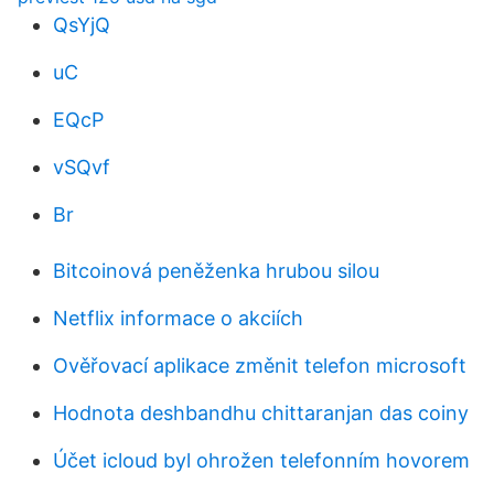
QsYjQ
uC
EQcP
vSQvf
Br
Bitcoinová peněženka hrubou silou
Netflix informace o akciích
Ověřovací aplikace změnit telefon microsoft
Hodnota deshbandhu chittaranjan das coiny
Účet icloud byl ohrožen telefonním hovorem