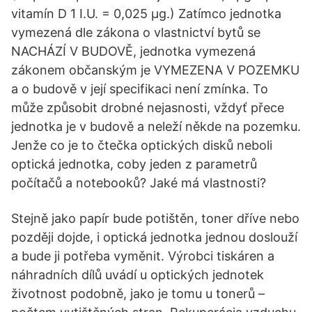
vitamín D 1 I.U. = 0,025 μg.) Zatímco jednotka
vymezená dle zákona o vlastnictví bytů se
NACHÁZÍ V BUDOVĚ, jednotka vymezená
zákonem občanským je VYMEZENA V POZEMKU
a o budově v její specifikaci není zmínka. To
může způsobit drobné nejasnosti, vždyť přece
jednotka je v budově a neleží někde na pozemku.
Jenže co je to čtečka optických disků neboli
optická jednotka, coby jeden z parametrů
počítačů a notebooků? Jaké má vlastnosti?
Stejně jako papír bude potištěn, toner dříve nebo
později dojde, i optická jednotka jednou doslouží
a bude ji potřeba vyměnit. Výrobci tiskáren a
náhradních dílů uvádí u optických jednotek
životnost podobně, jako je tomu u tonerů –