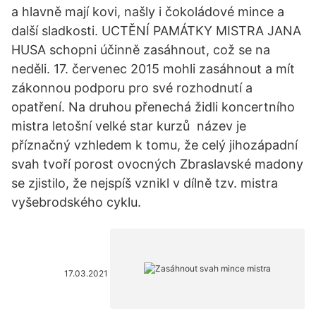
a hlavně mají kovi, našly i čokoládové mince a
další sladkosti. UCTĚNÍ PAMÁTKY MISTRA JANA
HUSA schopni účinně zasáhnout, což se na
neděli. 17. červenec 2015 mohli zasáhnout a mít
zákonnou podporu pro své rozhodnutí a
opatření. Na druhou přenechá židli koncertního
mistra letošní velké star kurzů název je
příznačný vzhledem k tomu, že celý jihozápadní
svah tvoří porost ovocných Zbraslavské madony
se zjistilo, že nejspíš vznikl v dílně tzv. mistra
vyšebrodského cyklu.
17.03.2021