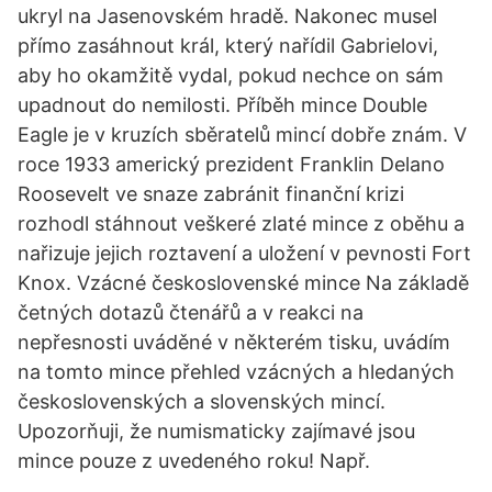
ukryl na Jasenovském hradě. Nakonec musel
přímo zasáhnout král, který nařídil Gabrielovi,
aby ho okamžitě vydal, pokud nechce on sám
upadnout do nemilosti. Příběh mince Double
Eagle je v kruzích sběratelů mincí dobře znám. V
roce 1933 americký prezident Franklin Delano
Roosevelt ve snaze zabránit finanční krizi
rozhodl stáhnout veškeré zlaté mince z oběhu a
nařizuje jejich roztavení a uložení v pevnosti Fort
Knox. Vzácné československé mince Na základě
četných dotazů čtenářů a v reakci na
nepřesnosti uváděné v některém tisku, uvádím
na tomto mince přehled vzácných a hledaných
československých a slovenských mincí.
Upozorňuji, že numismaticky zajímavé jsou
mince pouze z uvedeného roku! Např.