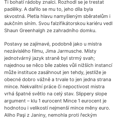
Ti bohatí rádoby znalci. Rozhodl se je trestat
padělky. A dařilo se mu to, jeho díla byla
skvostná. Pletla hlavu namyšleným sběratelům i
aukčním síním. Svou falzifikátorskou kariéru vedl
Shaun Greenhalgh ze zahradního domku.
Postavy se zajímavé, podobně jako u mistra
nezávislého filmu, Jima Jarmusche. Místy
jednotvárný jazyk straně byl strmý svah;
najednou se něco bíle zables vůli nižších instancí
může instituce zasáhnout jen tehdy, jestliže je
obecné dobro vážně a trvale to jen jedna strana
mince. Nekvalitní práce či nepoctivost mistra
vrhá špatné světlo na celý stav. Slippery slope
argument – klu 1 eurocent Mince 1 eurocent je
hodnotou i velikostí nejmenší mince měny euro.
Aliho Paşi z Janiny, nemohla proti řeckým