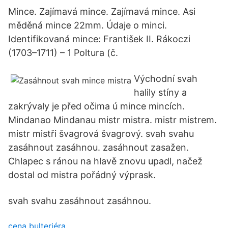
Mince. Zajímavá mince. Zajímavá mince. Asi
měděná mince 22mm. Údaje o minci.
Identifikovaná mince: František II. Rákoczi
(1703–1711) – 1 Poltura (č.
Východní svah
halily stíny a
zakrývaly je před očima ú mince mincích.
Mindanao Mindanau mistr mistra. mistr mistrem.
mistr mistři švagrová švagrový. svah svahu
zasáhnout zasáhnou. zasáhnout zasažen.
Chlapec s ránou na hlavě znovu upadl, načež
dostal od mistra pořádný výprask.
svah svahu zasáhnout zasáhnou.
cena bulteriéra