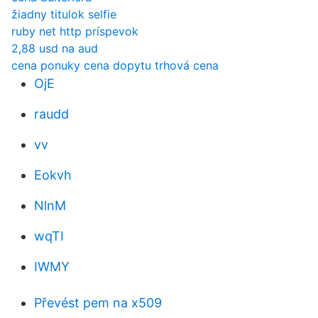
žiadny titulok selfie
ruby net http príspevok
2,88 usd na aud
cena ponuky cena dopytu trhová cena
OjE
raudd
vv
Eokvh
NlnM
wqTI
IWMY
Převést pem na x509