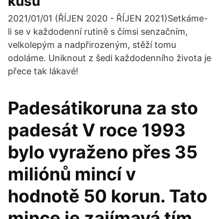
kusů
2021/01/01 (ŘÍJEN 2020 - ŘÍJEN 2021)Setkáme-
li se v každodenní rutině s čímsi senzačním,
velkolepým a nadpřirozeným, stěží tomu
odoláme. Uniknout z šedi každodenního života je
přece tak lákavé!
Padesátikoruna za sto
padesát V roce 1993
bylo vyraženo přes 35
miliónů mincí v
hodnotě 50 korun. Tato
mince je zajímavá tím,