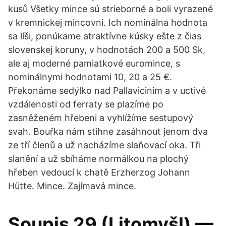
kusů Všetky mince sú strieborné a boli vyrazené
v kremnickej mincovni. Ich nominálna hodnota
sa líši, ponúkame atraktívne kúsky ešte z čias
slovenskej koruny, v hodnotách 200 a 500 Sk,
ale aj moderné pamiatkové euromince, s
nominálnymi hodnotami 10, 20 a 25 €.
Překonáme sedýlko nad Pallavicinim a v uctivé
vzdálenosti od ferraty se plazíme po
zasněženém hřebeni a vyhlížíme sestupový
svah. Bouřka nám stihne zasáhnout jenom dva
ze tří členů a už nacházíme slaňovací oka. Tři
slanění a už sbíháme normálkou na plochý
hřeben vedoucí k chatě Erzherzog Johann
Hütte. Mince. Zajímavá mince.
Soupis 29 (Litomyšl) —